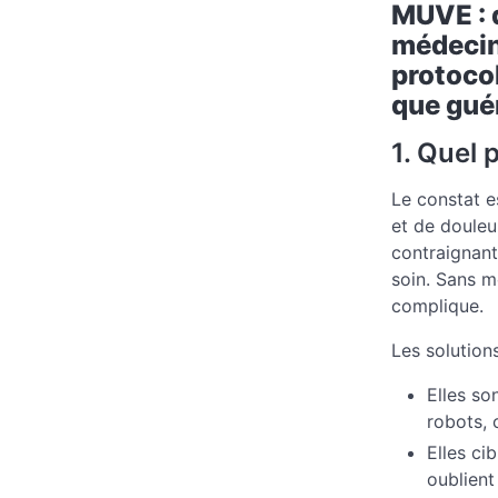
MUVE : q
médecin
protocol
que guér
1. Quel
Le constat e
et de douleur
contraignant
soin. Sans mo
complique.
Les solution
Elles so
robots, 
Elles ci
oublient 