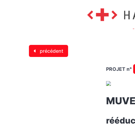
précédent
PROJET n°
MUV
rééduc