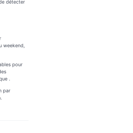
de détecter
r
du weekend,
ables pour
des
que .
n par
.