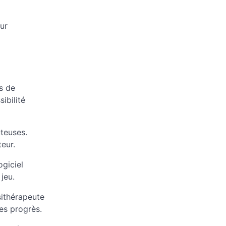
ur
s de
ibilité
teuses.
eur.
ogiciel
jeu.
ésithérapeute
es progrès.