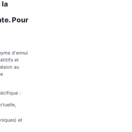
 la
nte. Pour
onyme d'ennui
titifs et
hésion au
se
écifique :
rtuelle,
oniques) et