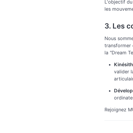
L'objectif d
les mouvemen
3. Les 
Nous sommes
transformer 
la "Dream T
Kinésith
valider 
articula
Développ
ordinate
Rejoignez MU