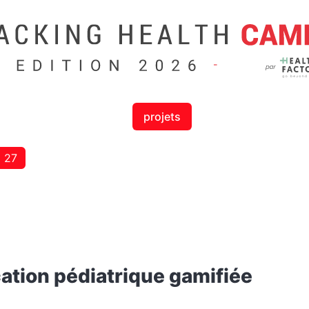
projets
27
E
ation pédiatrique gamifiée