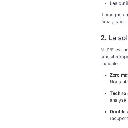
Les outi
Il manque un
l'imaginaire 
2. La so
MUVE est un 
kinésithérapi
radicale :
Zéro mat
Nous uti
Technolo
analyse 
Double b
récupère