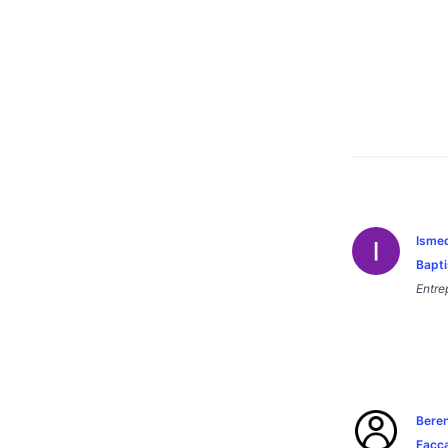
Isme
Bapti
Entre
Beren
Facc