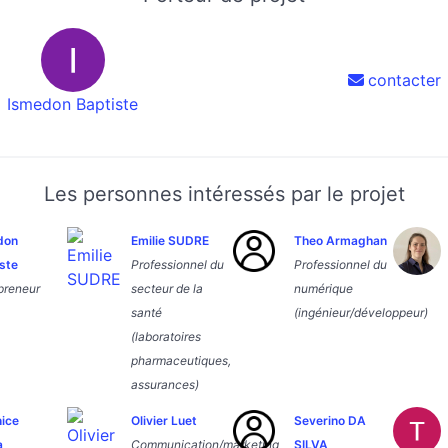
contacter
Ismedon Baptiste
Les personnes intéressés par le projet
don
Emilie SUDRE
Theo Armaghan
ste
Professionnel du
Professionnel du
preneur
secteur de la
numérique
santé
(ingénieur/développeur)
(laboratoires
pharmaceutiques,
assurances)
ice
Olivier Luet
Severino DA
a
Communication/marketing
SILVA